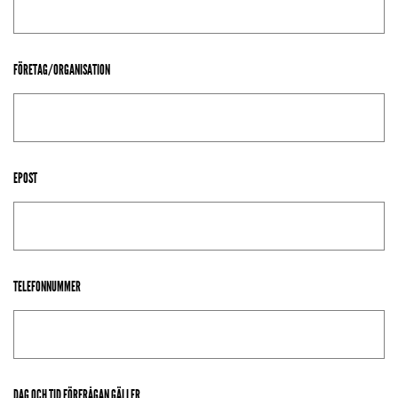
FÖRETAG/ORGANISATION
EPOST
TELEFONNUMMER
DAG OCH TID FÖRFRÅGAN GÄLLER