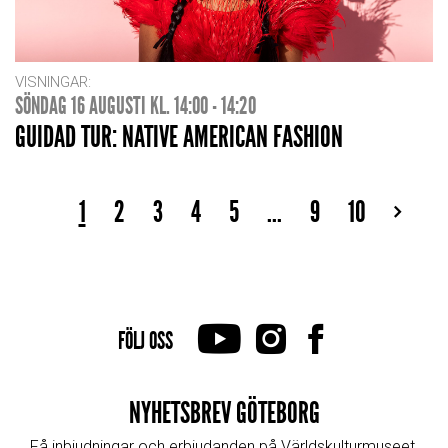
VISNINGAR:
SÖNDAG 16 AUGUSTI KL. 14:00 - 14:20
GUIDAD TUR: NATIVE AMERICAN FASHION
1
2
3
4
5
...
9
10
FÖLJ OSS
NYHETSBREV GÖTEBORG
Få inbjudningar och erbjudanden på Världskulturmuseet.