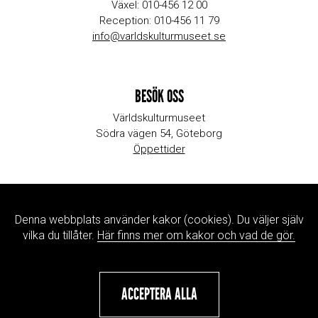
Växel: 010-456 12 00
Reception: 010-456 11 79
info@varldskulturmuseet.se
BESÖK OSS
Världskulturmuseet
Södra vägen 54, Göteborg
Öppettider
WEBBPLATSINFORMATION
Denna webbplats använder kakor (cookies). Du väljer själv
Kontaktinformation
vilka du tillåter.
Här finns mer om kakor och vad de gör.
Jobb & praktik
Press
ACCEPTERA ALLA